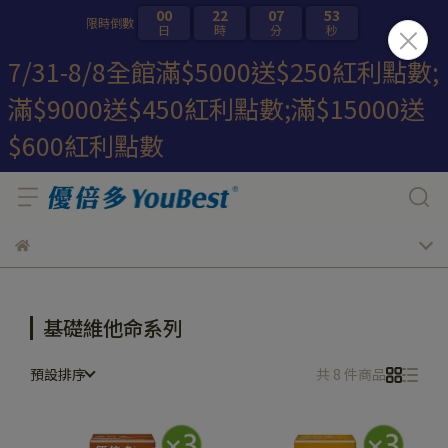
00
22
07
53
限時倒數
日
時
分
秒
7/31-8/8全館滿$5000送$250紅利點數;
滿$9000送$450紅利點數;滿$15000送
$600紅利點數
基礎維他命系列
預設排序
共 8 件商品