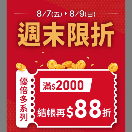
優倍多大豆萃取異黃酮軟
優倍多女性綜合維他命軟
膠囊 (50粒/盒) 三入組
膠囊魚油配方 (60粒/盒) 三
入組
NT$2,299
NT$3,597
NT$1,169
NT$1,647
加入購物車
加入購物車
優倍多男性綜合維他命軟
優倍多維他命E400軟膠囊
膠囊魚油配方 (60粒/瓶) 三
(50粒/盒) 三入組
入組
NT$1,169
NT$1,647
NT$769
NT$897
加入購物車
加入購物車