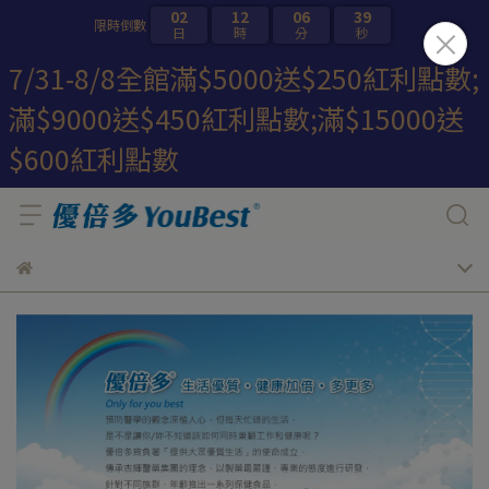
02
12
06
39
限時倒數
日
時
分
秒
7/31-8/8全館滿$5000送$250紅利點數;
滿$9000送$450紅利點數;滿$15000送
$600紅利點數