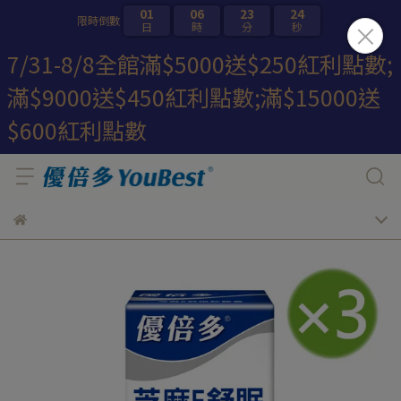
01
06
23
23
限時倒數
日
時
分
秒
7/31-8/8全館滿$5000送$250紅利點數;
滿$9000送$450紅利點數;滿$15000送
$600紅利點數