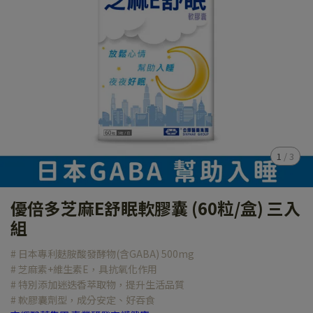
1
/
3
優倍多芝麻E舒眠軟膠囊 (60粒/盒) 三入
組
# 日本專利麩胺酸發酵物(含GABA) 500mg
# 芝麻素+維生素E，具抗氧化作用
# 特別添加迷迭香萃取物，提升生活品質
# 軟膠囊劑型，成分安定、好吞食