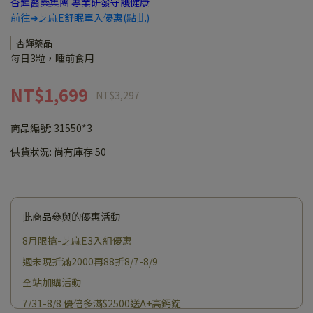
杏輝醫藥集團 專業研發守護健康
前往➜芝麻E舒眠單入優惠(點此)
杏輝藥品
每日3粒，睡前食用
NT$1,699
NT$3,297
商品編號:
31550*3
供貨狀況:
尚有庫存 50
此商品參與的優惠活動
8月限搶-芝麻E3入組優惠
週未現折滿2000再88折8/7-8/9
全站加購活動
7/31-8/8 優倍多滿$2500送A+高鈣錠