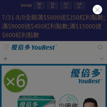
00
23
17
12
限時倒數
日
時
分
秒
7/31-8/8全館滿$5000送$250紅利點數;
滿$9000送$450紅利點數;滿$15000送
$600紅利點數