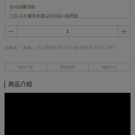
全站加購活動
7/31-8/8 優倍多滿$2500送A+高鈣錠
苦瓜胜肽6入組送高鈣
苦瓜6入加碼送$200(7/31-8/8)
此商品 「 最高 」可以折抵紅利
2149
點 (約等於
NT$2,149
)
商品介紹
規格說明
運送方式
商品介紹