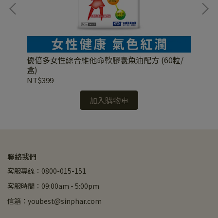
優倍多女性綜合維他命軟膠囊魚油配方 (60粒/
優
盒)
盒)
NT$399
NT
加入購物車
聯絡我們
客服專線：0800-015-151
客服時間：09:00am - 5:00pm
信箱：youbest@sinphar.com