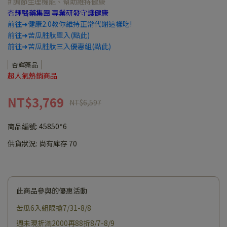
# 調節生理機能、幫助維持健康
杏輝醫藥集團 專業研發守護健康
前往➜健康2.0教你維持正常代謝這樣吃!
前往➜苦瓜胜肽單入(點此)
前往➜苦瓜胜肽三入優惠組(點此)
杏輝藥品
超人氣熱銷商品
NT$3,769
NT$6,597
商品編號:
45850*6
供貨狀況:
尚有庫存 70
此商品參與的優惠活動
苦瓜6入組限搶7/31-8/8
週未現折滿2000再88折8/7-8/9