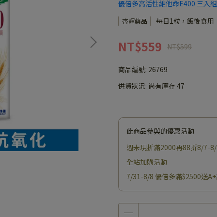
優倍多高活性維他命E400 三入組
每日1粒，飯後食用
杏輝藥品
NT$559
NT$599
商品編號:
26769
供貨狀況:
尚有庫存 47
此商品參與的優惠活動
週未現折滿2000再88折8/7-8/
全站加購活動
7/31-8/8 優倍多滿$2500送