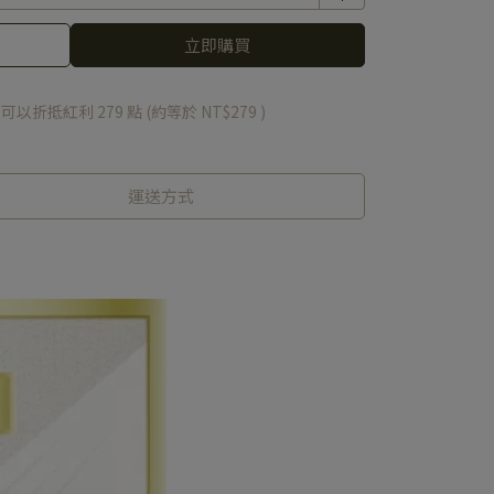
立即購買
 」可以折抵紅利
279
點 (約等於
NT$279
)
運送方式