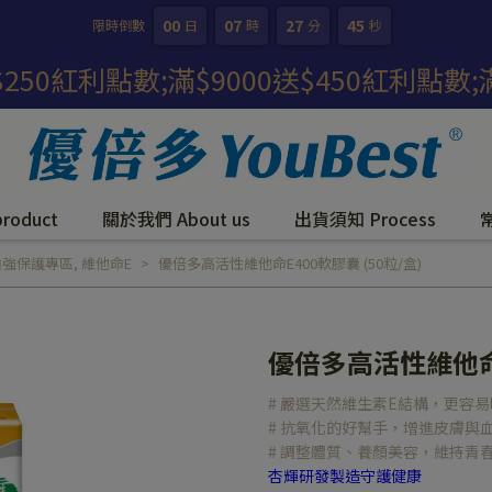
00
07
27
44
限時倒數
日
時
分
秒
送$250紅利點數;滿$9000送$450紅利點數
oduct
關於我們 About us
出貨須知 Process
加強保護專區
,
維他命E
優倍多高活性維他命E400軟膠囊 (50粒/盒)
優倍多高活性維他命E
# 嚴選天然維生素E結構，更容
# 抗氧化的好幫手，增進皮膚與
# 調整體質、養顏美容，維持青
杏輝研發製造守護健康