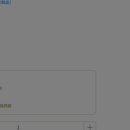
(點此)
9
A+高鈣錠