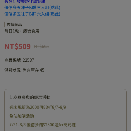
杏輝研發製造守護健康
優倍多五味子B群 三入組(點此)
優倍多五味子B群 六入組(點此)
杏輝藥品
每日1粒，飯後食用
NT$509
NT$605
商品編號:
22537
供貨狀況:
尚有庫存 45
此商品參與的優惠活動
週未現折滿2000再88折8/7-8/9
全站加購活動
7/31-8/8 優倍多滿$2500送A+高鈣錠