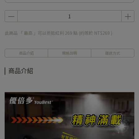
此商品 「 最高 」可以折抵紅利
269
點 (約等於
NT$269
)
商品介紹
規格說明
運送方式
商品介紹