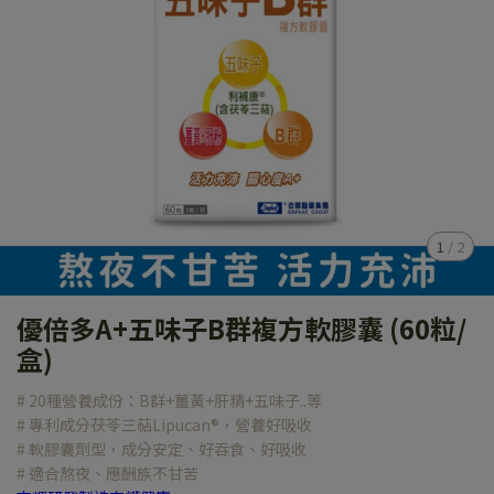
1
/
2
優倍多A+五味子B群複方軟膠囊 (60粒/
盒)
# 20種營養成份：B群+薑黃+肝精+五味子..等
# 專利成分茯苓三萜Lipucan®，營養好吸收
# 軟膠囊劑型，成分安定、好吞食、好吸收
# 適合熬夜、應酬族不甘苦